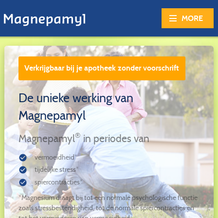
MORE
Verkrijgbaar bij je apotheek zonder voorschrift
De unieke werking van
Magnepamyl
®
Magnepamyl
in periodes van
vermoeidheid*
check_circle
tijdelijke stress*
check_circle
spiercontracties*
check_circle
*Magnesium draagt bij tot een normale psychologische functie
zoals stressbestendigheid, tot de normale spiercontracties en