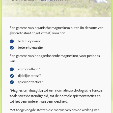
tot het verminderen van vermoeidheid.
Een gamma van organische magnesiumzouten (in de vorm van
glycerofosfaat en/of citraat) voor een:
betere opname
check_circle
betere tolerantie
check_circle
Een gamma van hooggedoseerde magnesium, voor periodes
van
vermoeidheid*
check_circle
tijdelijke stress*
check_circle
spiercontracties*
check_circle
*Magnesium draagt bij tot een normale psychologische functie
zoals stressbestendigheid, tot de normale spiercontracties en
tot het verminderen van vermoeidheid.
Met toegevoegde stoffen die meewerken om de werking van